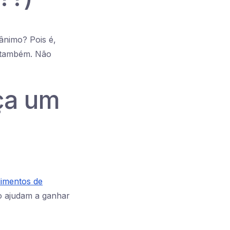
ânimo? Pois é,
o também. Não
aça um
imentos de
io ajudam a ganhar