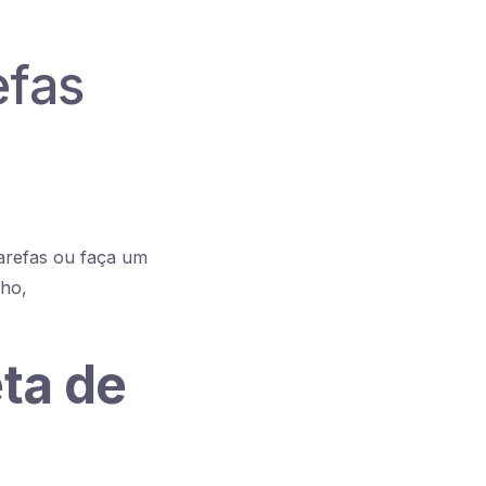
efas
tarefas ou faça um
lho,
ta de