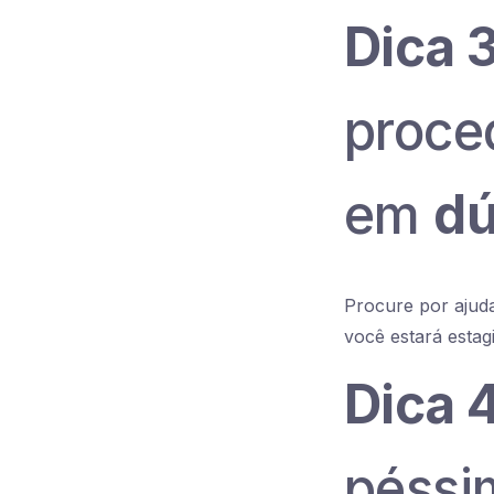
Dica 3
proce
em
dú
Procure por ajuda
você estará estag
Dica 
péssim