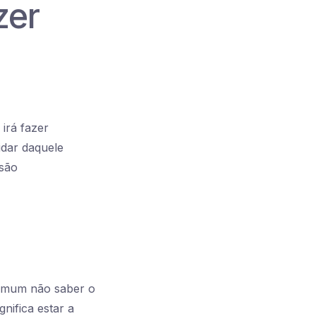
zer
irá fazer
idar daquele
 são
omum não saber o
gnifica estar a