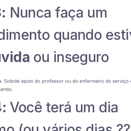
:
Nunca faça um
dimento quando esti
vida
ou inseguro
. Solicite apoio do professor ou do enfermeiro do serviço
iando.
4:
Você terá um dia
o (ou vários dias ??