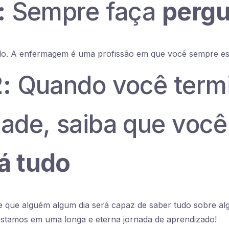
:
Sempre faça
pergu
o. A enfermagem é uma profissão em que você sempre es
:
Quando você termi
dade, saiba que voc
á tudo
 de que alguém algum dia será capaz de saber tudo sobre al
 Estamos em uma longa e eterna jornada de aprendizado!