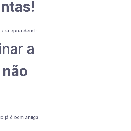
ntas
!
tará aprendendo.
nar a
ê
não
go já é bem antiga