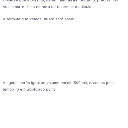
Observe que a prescrição vem em
horas
, portanto, precisamos
nos lembrar disso na hora de fazermos o cálculo.
A fórmula que iremos utilizar será essa:
As gotas serão igual ao volume em ml (500 ml), divididos pelo
tempo (t) e multiplicado por 3.