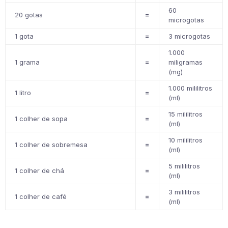
60
20 gotas
=
microgotas
1 gota
=
3 microgotas
1.000
1 grama
=
miligramas
(mg)
1.000 mililitros
1 litro
=
(ml)
15 mililitros
1 colher de sopa
=
(ml)
10 mililitros
1 colher de sobremesa
=
(ml)
5 mililitros
1 colher de chá
=
(ml)
3 mililitros
1 colher de café
=
(ml)