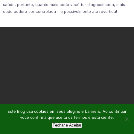
saúde, portanto, quanto mais cedo você for diagnosticada, mais
cedo poderá ser controlada – e possivelmente até revertida!
Este Blog usa cookies em seus plugins e banners. Ao continuar
você confirma que aceita os termos e está ciente.
Fechar e Aceitar