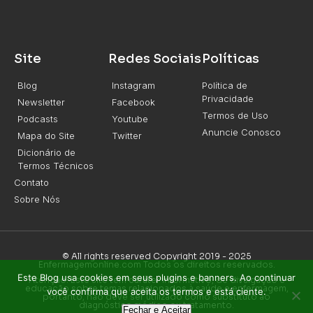
Site
Redes Sociais
Políticas
Blog
Instagram
Política de
Privacidade
Newsletter
Facebook
Termos de Uso
Podcasts
Youtube
Anuncie Conosco
Mapa do Site
Twitter
Dicionário de
Termos Técnicos
Contato
Sobre Nós
© All rights reserved Copyright 2019 - 2025
Enfermagemonline.com Todos os direitos reservados.
Este Blog usa cookies em seus plugins e banners. Ao continuar
Atenção: Este site tem caráter informativo, de divulgação e
educação sobre temas relacionados à saúde e enfermagem,
você confirma que aceita os termos e está ciente.
portanto, não deve ser utilizado como substituto ao
diagnóstico médico ou tratamento.
Fechar e Aceitar