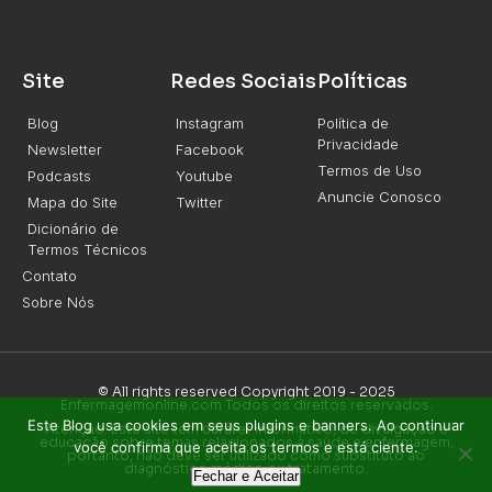
Site
Redes Sociais
Políticas
Blog
Instagram
Política de
Privacidade
Newsletter
Facebook
Termos de Uso
Podcasts
Youtube
Anuncie Conosco
Mapa do Site
Twitter
Dicionário de
Termos Técnicos
Contato
Sobre Nós
© All rights reserved Copyright 2019 - 2025
Enfermagemonline.com Todos os direitos reservados.
Este Blog usa cookies em seus plugins e banners. Ao continuar
Atenção: Este site tem caráter informativo, de divulgação e
educação sobre temas relacionados à saúde e enfermagem,
você confirma que aceita os termos e está ciente.
portanto, não deve ser utilizado como substituto ao
diagnóstico médico ou tratamento.
Fechar e Aceitar