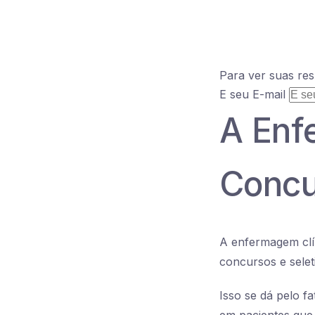
Para ver suas res
E seu E-mail
A Enf
Concu
A enfermagem clí
concursos e selet
Isso se dá pelo f
em pacientes que