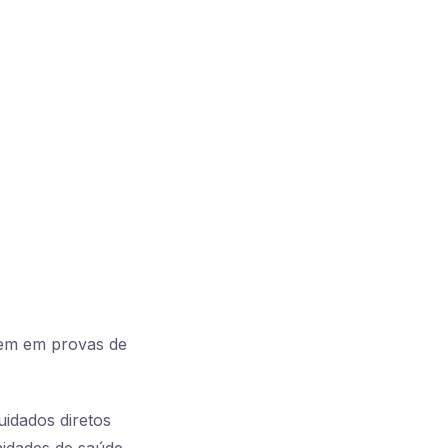
aem em provas de
uidados diretos
nidades de saúde