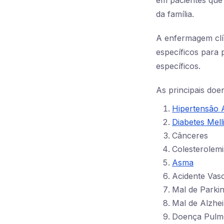
da família.
A enfermagem clí
específicos para 
específicos.
As principais doe
Hipertensão A
Diabetes Mell
Cânceres
Colesterolemi
Asma
Acidente Vasc
Mal de Parki
Mal de Alzhe
Doença Pulmo