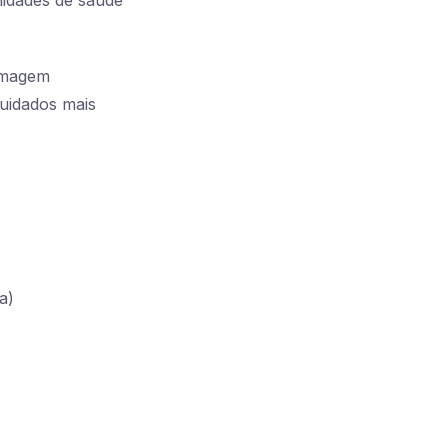
ermagem
uidados mais
a)