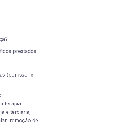
ça?
ficos prestados
s (por isso, é
o;
m terapia
a e terciária;
alar, remoção de